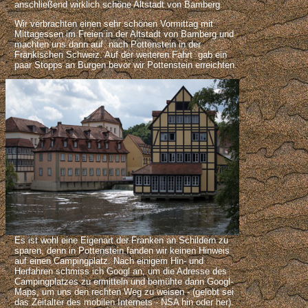
anschließend wirklich schöne Altstadt von Bamberg.
Wir verbrachten einen sehr schönen Vormittag mit
Mittagessen im Freien in der Altstadt von Bamberg und
machten uns dann auf nach Pottenstein in der
Fränkischen Schweiz. Auf der weiteren Fahrt gab ein
paar Stopps an Burgen bevor wir Pottenstein erreichten.
Es ist wohl eine Eigenart der Franken an Schildern zu
sparen, denn in Pottenstein fanden wir keinen Hinweis
auf einen Campingplatz. Nach einigem Hin- und
Herfahren schmiss ich Googl an, um die Adresse des
Campingplatzes zu ermitteln und bemühte dann Googl-
Maps, um uns den rechten Weg zu weisen - (gelobt sei
das Zeitalter des mobilen Internets - NSA hin oder her).