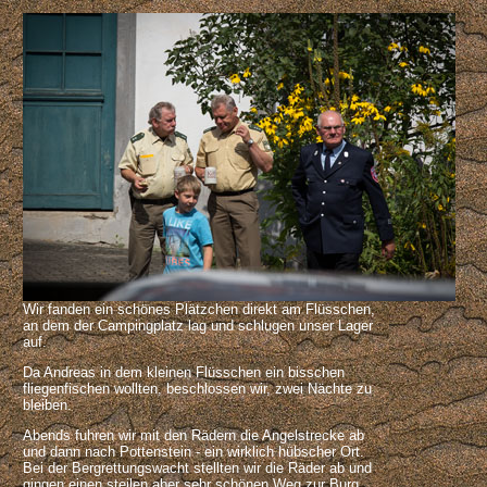
Wir fanden ein schönes Plätzchen direkt am Flüsschen,
an dem der Campingplatz lag und schlugen unser Lager
auf.
Da Andreas in dem kleinen Flüsschen ein bisschen
fliegenfischen wollten, beschlossen wir, zwei Nächte zu
bleiben.
Abends fuhren wir mit den Rädern die Angelstrecke ab
und dann nach Pottenstein - ein wirklich hübscher Ort.
Bei der Bergrettungswacht stellten wir die Räder ab und
gingen einen steilen aber sehr schönen Weg zur Burg