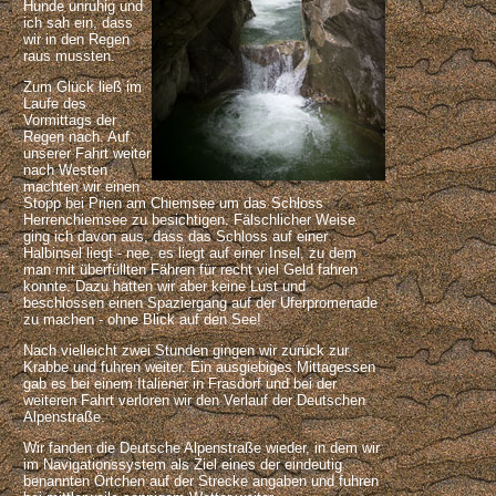
Hunde unruhig und
ich sah ein, dass
wir in den Regen
raus mussten.
Zum Glück ließ im
Laufe des
Vormittags der
Regen nach. Auf
unserer Fahrt weiter
nach Westen
machten wir einen
Stopp bei Prien am Chiemsee um das Schloss
Herrenchiemsee zu besichtigen. Fälschlicher Weise
ging ich davon aus, dass das Schloss auf einer
Halbinsel liegt - nee, es liegt auf einer Insel, zu dem
man mit überfüllten Fähren für recht viel Geld fahren
konnte. Dazu hatten wir aber keine Lust und
beschlossen einen Spaziergang auf der Uferpromenade
zu machen - ohne Blick auf den See!
Nach vielleicht zwei Stunden gingen wir zurück zur
Krabbe und fuhren weiter. Ein ausgiebiges Mittagessen
gab es bei einem Italiener in Frasdorf und bei der
weiteren Fahrt verloren wir den Verlauf der Deutschen
Alpenstraße.
Wir fanden die Deutsche Alpenstraße wieder, in dem wir
im Navigationssystem als Ziel eines der eindeutig
benannten Örtchen auf der Strecke angaben und fuhren