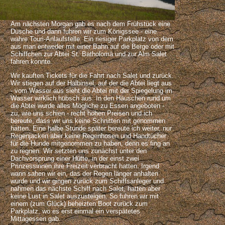
Am nächsten Morgan gab es nach dem Frühstück eine
Dusche und dann fuhren wir zum Königssee - eine
wahre Touri-Anlaufstelle: Ein riesiger Parkplatz von dem
aus man entweder mit einer Bahn auf die Berge oder mit
Schiffchen zur Abtei St. Batholomä und zur Alm Salet
fahren konnte.
Wir kauften Tickets für die Fahrt nach Salet und zurück.
Wir stiegen auf der Halbinsel, auf der die Abtei liegt aus
- vom Wasser aus sieht die Abtei mit der Spiegelung im
Wasser wirklich hübsch aus. In den Häuschen rund um
die Abtei wurde alles Mögliche zu Essen angeboten -
zu, wie uns schien - recht hohen Preisen und ich
bereute, dass wir uns keine Schnitten mit genommen
hatten. Eine halbe Stunde später bereute ich weiter, nur
Regenjacken aber keine Regenhosen und Handtücher
für die Hunde mitgenommen zu haben, denn es fing an
zu regnen. Wir setzten uns zunächst unter den
Dachvorsprung einer Hütte, in der einst zwei
Prinzessinnen ihre Freizeit verbracht hatten. Irgend
wann sahen wir ein, das der Regen länger anhalten
wurde und wir gingen zurück zum Schiffsanleger und
nahmen das nächste Schiff nach Salet, hatten aber
keine Lust in Salet auszusteigen. So fuhren wir mit
einem (zum Glück) beheizten Boot zurück zum
Parkplatz, wo es erst einmal ein verspätetes
Mittagessen gab.