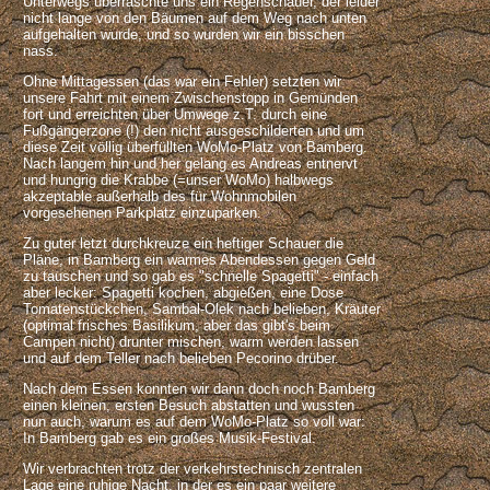
Unterwegs überraschte uns ein Regenschauer, der leider
nicht lange von den Bäumen auf dem Weg nach unten
aufgehalten wurde, und so wurden wir ein bisschen
nass.
Ohne Mittagessen (das war ein Fehler) setzten wir
unsere Fahrt mit einem Zwischenstopp in Gemünden
fort und erreichten über Umwege z.T. durch eine
Fußgängerzone (!) den nicht ausgeschilderten und um
diese Zeit völlig überfüllten WoMo-Platz von Bamberg.
Nach langem hin und her gelang es Andreas entnervt
und hungrig die Krabbe (=unser WoMo) halbwegs
akzeptable außerhalb des für Wohnmobilen
vorgesehenen Parkplatz einzuparken.
Zu guter letzt durchkreuze ein heftiger Schauer die
Pläne, in Bamberg ein warmes Abendessen gegen Geld
zu tauschen und so gab es "schnelle Spagetti" - einfach
aber lecker: Spagetti kochen, abgießen, eine Dose
Tomatenstückchen, Sambal-Olek nach belieben, Kräuter
(optimal frisches Basilikum, aber das gibt's beim
Campen nicht) drunter mischen, warm werden lassen
und auf dem Teller nach belieben Pecorino drüber.
Nach dem Essen konnten wir dann doch noch Bamberg
einen kleinen, ersten Besuch abstatten und wussten
nun auch, warum es auf dem WoMo-Platz so voll war:
In Bamberg gab es ein großes Musik-Festival.
Wir verbrachten trotz der verkehrstechnisch zentralen
Lage eine ruhige Nacht, in der es ein paar weitere