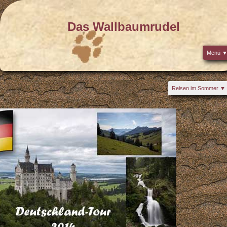
Das Wallbaumrudel
Menü
Das Wallbaumrudel
Reisen im
Sommer
Reisen im
Winter
Reisen im Sommer
special
events
Gotland (2018)
Sports-
Schottland (2017)
kanonen
Schottland (2016)
Links
Dänemark (2016)
Impressum
Angel-Wochenende an der Wenne (2016)
Datenschutz
Ostern auf Fehmarn (2016)
Mosel (2014)
Deutschland-Tour (2014)
Gotland (2014)
Loreley (2013)
Schottland (2013)
Schottland - Äußere Hebriden (2012)
Norwegen (2011)
Schottland - Äußere Hebriden (2010)