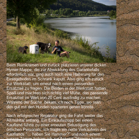
Beim Rumkramen und zurück platzieren unserer dicken
Hymer-Mappe, die zur Abwicklung des Garantiefalls
erforderlich war, ging auch noch eine Halterung für den
Einlegeboden im Schrank kaputt. Also ging ich zurück
zur Werkstatt, um erneut nach einem passenden
Ersatzteil zu fragen. Die Beiden in der Werkstatt hatten
Spaß und machten sich richtig viel Mühe, das passende
Ersatzteil im Wert von 20 Cent ausfindig zu machen.
Während der Suche bekam ich noch Tipps, wo man
den gut mit den Hunden spazieren gehen könnte.
Nach erfolgreicher Reparatur ging die Fahrt weiter das
Altmühltal entlang. Ein Einkaufsstopp bei einem
Kaufland führte zu einer erneuten Belustigung des
örtlichen Personals: Ich fragte ein nette Verkäuferin des
Kauflands "... haben Sie Hammer?" und nach einem
kurzen Zögern bekam ich zur Antwort "Hamma hamma