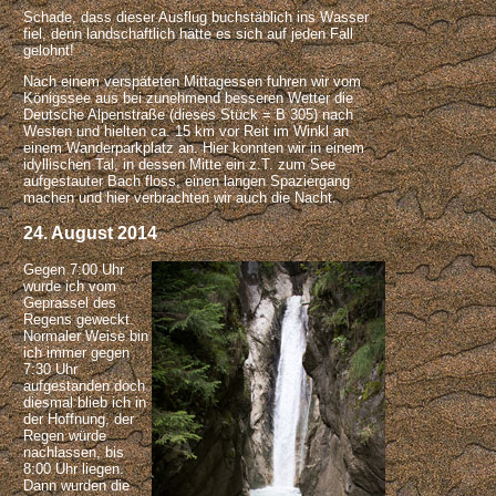
Schade, dass dieser Ausflug buchstäblich ins Wasser
fiel, denn landschaftlich hätte es sich auf jeden Fall
gelohnt!
Nach einem verspäteten Mittagessen fuhren wir vom
Königssee aus bei zunehmend besseren Wetter die
Deutsche Alpenstraße (dieses Stück = B 305) nach
Westen und hielten ca. 15 km vor Reit im Winkl an
einem Wanderparkplatz an. Hier konnten wir in einem
idyllischen Tal, in dessen Mitte ein z.T. zum See
aufgestauter Bach floss, einen langen Spaziergang
machen und hier verbrachten wir auch die Nacht.
24. August 2014
Gegen 7:00 Uhr
wurde ich vom
Geprassel des
Regens geweckt.
Normaler Weise bin
ich immer gegen
7:30 Uhr
aufgestanden doch
diesmal blieb ich in
der Hoffnung, der
Regen würde
nachlassen, bis
8:00 Uhr liegen.
Dann wurden die