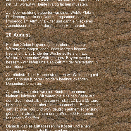
net ...!" worauf wir beide kräftig lachen mussten.
Zur Übernachtung steuerten wir einen WoMo-Platz in
Riedenburg an. In der Nachmittagssonne gab es
Prosecco am Altmühltal-Ufer und dann ein leckeres
Abendessen in einem der örtlichen Restaurants.
20. August
Für den Süden Bayerns gab es eher schlechte
Wettervorhersagen, doch unser Morgen begann
freundlich. Erst Ende der Woche sollte sich laut
Wetterfröschen das Wetter in ganz Bayern wieder
bessern - wir liefen uns also Zeit mit der Weiterfahrt in
den Süden.
Als nächste Touri-Etappe steuerten wir Weltenburg mit
dem schönen Kloster und dem beeindruckenden
Donaudurchbruch an.
Als erstes mieteten wir eine Bootstour in einem der
kleinen Holzboote. Wir waren die einzigen Gäste auf
dem Boot - deshalb mussten wir statt 12 Euro 15 Euro
bezahlen, was uns aber nichts ausmachte. Es war eine
sehr schöne Tour und wohl deutlich authentischer (und
günstiger), als mit einem der großen, 500 Personen
fassenden Schiffen.
Danach gab es Mittagessen im Koster und einen
Spaziergang durch die Klosteranlage und die