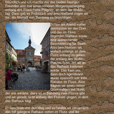
freundlich und ich machte mit den beiden haarigen
Freunden erst mal einen schönen Morgenspaziergang
entlang des Flüsschens Pregnitz, an dem der WoMo
lag. Dann gab es Frühstück und anschließend zogen wir
los, die Altstadt von Bamberg zu besichtigen.
Schon am Abend vorher
vermissten wir den Dom
und das im Fluss
liegenden Rathaus sowie
eine ausreichende
Beschilderung für Touris.
Also beschlossen wir,
einfach solange an dem
Fluss entlang zu gehen,
der entlang des WoMo-
Platzes floss, bis wir an
das Rathaus kommen
würde. Das kam uns
dann doch irgendwann
etwas spanisch vor: kein
Rathaus im Fluss. Also
fragten wir einen netten
Ortskundigen mit Hund,
der uns erklärte, dass es in Bamberg zwei Flüsse gibt
und wir gerade
nicht
entlang des Flusses gingen, in dem
das Rathaus liegt.
Er beschrieb uns den Weg und so fanden wir tatsächlich
das toll gelegene Rathaus mitten im Fluss und die