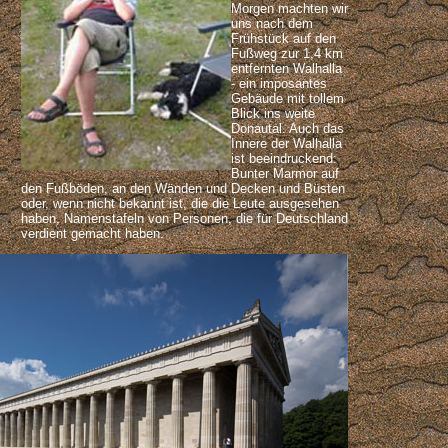
Morgen machten wir
uns nach dem
Frühstück auf den
Fußweg zur 1,4 km
entfernten Walhalla
- ein imposantes
Gebäude mit tollem
Blick ins weite
Donautal. Auch das
Innere der Walhalla
ist beeindruckend:
Bunter Marmor auf
den Fußböden, an den Wänden und Decken und Büsten
oder, wenn nicht bekannt ist, die die Leute ausgesehen
haben, Namenstafeln von Personen, die für Deutschland
verdient gemacht haben.