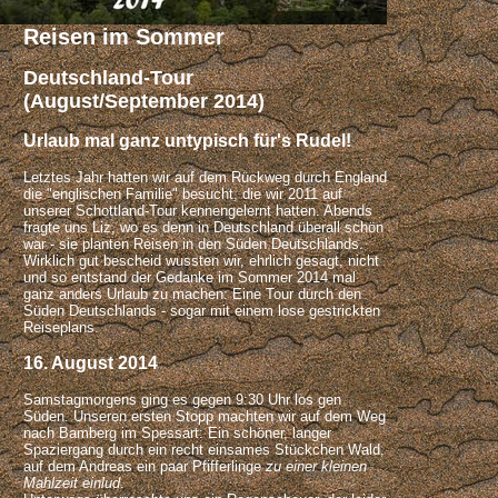
Halk (2008)
Reisen im Sommer
Norwegen (2008)
Halk (2007)
Deutschland-Tour
Frankteich (2007)
Schottland (2005)
(August/September 2014)
Urlaub mal ganz untypisch für's Rudel!
Letztes Jahr hatten wir auf dem Rückweg durch England
die "englischen Familie" besucht, die wir 2011 auf
unserer Schottland-Tour kennengelernt hatten. Abends
fragte uns Liz, wo es denn in Deutschland überall schön
war - sie planten Reisen in den Süden Deutschlands.
Wirklich gut bescheid wussten wir, ehrlich gesagt, nicht
und so entstand der Gedanke im Sommer 2014 mal
ganz anders Urlaub zu machen: Eine Tour durch den
Süden Deutschlands - sogar mit einem lose gestrickten
Reiseplans.
16. August 2014
Samstagmorgens ging es gegen 9:30 Uhr los gen
Süden. Unseren ersten Stopp machten wir auf dem Weg
nach Bamberg im Spessart: Ein schöner, langer
Spaziergang durch ein recht einsames Stückchen Wald,
auf dem Andreas ein paar Pfifferlinge
zu einer kleinen
Mahlzeit einlud
.