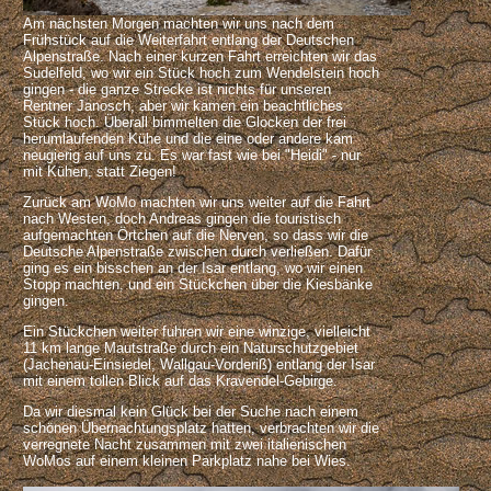
Am nächsten Morgen machten wir uns nach dem
Frühstück auf die Weiterfahrt entlang der Deutschen
Alpenstraße. Nach einer kurzen Fahrt erreichten wir das
Sudelfeld, wo wir ein Stück hoch zum Wendelstein hoch
gingen - die ganze Strecke ist nichts für unseren
Rentner Janosch, aber wir kamen ein beachtliches
Stück hoch. Überall bimmelten die Glocken der frei
herumlaufenden Kühe und die eine oder andere kam
neugierig auf uns zu. Es war fast wie bei "Heidi" - nur
mit Kühen, statt Ziegen!
Zurück am WoMo machten wir uns weiter auf die Fahrt
nach Westen, doch Andreas gingen die touristisch
aufgemachten Örtchen auf die Nerven, so dass wir die
Deutsche Alpenstraße zwischen durch verließen. Dafür
ging es ein bisschen an der Isar entlang, wo wir einen
Stopp machten, und ein Stückchen über die Kiesbänke
gingen.
Ein Stückchen weiter fuhren wir eine winzige, vielleicht
11 km lange Mautstraße durch ein Naturschutzgebiet
(Jachenau-Einsiedel, Wallgau-Vorderiß) entlang der Isar
mit einem tollen Blick auf das Kravendel-Gebirge.
Da wir diesmal kein Glück bei der Suche nach einem
schönen Übernachtungsplatz hatten, verbrachten wir die
verregnete Nacht zusammen mit zwei italienischen
WoMos auf einem kleinen Parkplatz nahe bei Wies.