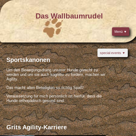
Das Wallbaumrudel
Menü
Das Wallbaumrudel
Reisen im
Sommer
Reisen im
Winter
special events
special
Sportskanonen
events
Grit's Agility-Karriere
Sports-
kanonen
Um den Bewegungsdrang unserer Hunde gerecht zu
Übersicht
werden und um sie auch kognitiv zu fordern, machen wir
Links
Merle - just for fun
Agility.
Impressum
Datenschutz
Das macht allen Beteiligten so richtig Spaß!
Fun-Turnier in Wiehl (07/2012)
Fun-Turnier in Iserlohn (04/2012)
Voraussetzung für mich persönlich ist hierfür, dass die
Fun-Turnier (2011)
Hunde orthopädisch gesund sind.
Fun-Turnier (2008)
Grits Agility-Karriere