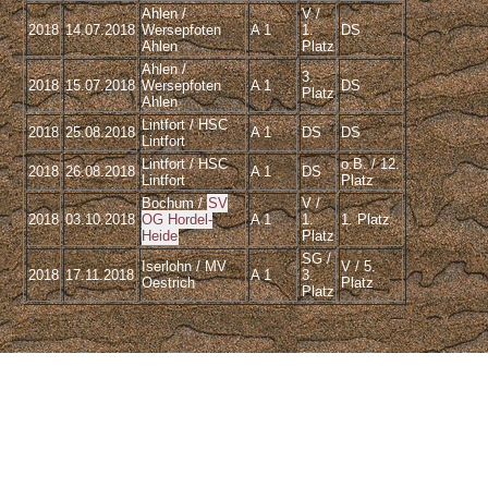
Ahlen /
V /
2018
14.07.2018
Wersepfoten
A 1
1.
DS
Ahlen
Platz
Ahlen /
3.
2018
15.07.2018
Wersepfoten
A 1
DS
Platz
Ahlen
Lintfort / HSC
2018
25.08.2018
A 1
DS
DS
Lintfort
Lintfort / HSC
o.B. / 12.
2018
26.08.2018
A 1
DS
Lintfort
Platz
Bochum /
SV
V /
2018
03.10.2018
OG Hordel-
A 1
1.
1. Platz
Heide
Platz
SG /
Iserlohn / MV
V / 5.
2018
17.11.2018
A 1
3.
Oestrich
Platz
Platz