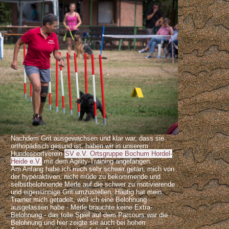
Nachdem Grit ausgewachsen und klar war, dass sie
orthopädisch gesund ist, haben wir in unserem
Hundesportverein
SV e.V. Ortsgruppe Bochum Hordel-
Heide e.V.
mit dem Agility-Training angefangen.
Am Anfang habe ich mich sehr schwer getan, mich von
der hyperaktiven, nicht müde zu bekommende und
selbstbelohnende Merle auf die schwer zu motivierende
und eigensinnige Grit umzustellen. Häufig hat mein
Trainer mich getadelt, weil ich eine Belohnung
ausgelassen habe - Merle brauchte keine Extra-
Belohnung - das tolle Spiel auf dem Parcours war die
Belohnung und hier zeigte sie auch bei hohen