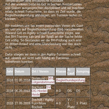
Temperaturen eine erstaunliche Ausdauer.
Auf der anderen Seite ist Grit in Sachen Kontaktzonen
und Slalom ausgesprochen diszipliniert und wir machten
relativ schnell Fortschritte, so dass es Zeit wurde, die
Begleithundeprüfung abzulegen, um Turniere laufen zu
können,
Wir meldeten uns bei einem passenden Verein als Gast
an, um uns auf Begleithundeprüfung (BH) vorzubereiten.
Wärend Grit im Agility schnell Fortschritte zeigte, war
das BH-Training zäh und der Spaß an der Sache fehlte
Grit völlig. So bestanden wir die BH-Prüfung auch erst
im dritten Anlauf und eine Glanzleistung war das auch
nicht.
Dafür stiegen wir dann in den Agility-Turnieren schnell
auf, obwohl wir nicht sehr häufig an Turnieren
teilnehmen konnten.
A-
Jahr
Datum
Ort / Verein
Klasse
Jumping
Lauf
Dortmund /
MV
2018
01.05.2018
Begleithundeprüfung
Lütgendortmund
Bochum /
SV
2018
06.05.2018
OG Hordel-
A 0
DS
DS
Heide
Bocholt / Agility
V /
2018
27.05.2018
Fun+More
A 0
1.
3. Platz
Bocholt
Platz