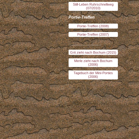
Still-Leben Ruhrschnellweg
(07/2010)
Portie-Treffen
Portie-Treffen (2008)
Portie-Treffen (2007)
_______________
Grit zieht nach Bochum (2015)
Merle zieht nach Bochum
(2006)
Tagebuch der Mini-Porties
(2006)