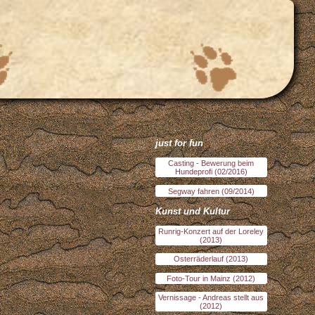
just for fun
Casting - Bewerung beim
Hundeprofi (02/2016)
Segway fahren (09/2014)
Kunst und Kultur
Runrig-Konzert auf der Loreley
(2013)
Osterräderlauf (2013)
Foto-Tour in Mainz (2012)
Vernissage - Andreas stellt aus
(2012)