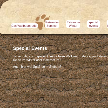
Reisen im
Reisen im
special
Das Wallbaumrudel
Sommer
Winter
events
Special Events
Ja, es gibt auch special Events beim Wallbaumrudel - irgend etwas 
Reise im Winter oder Sommer ist.!
Auch hier viel Spaß beim Stöbern!