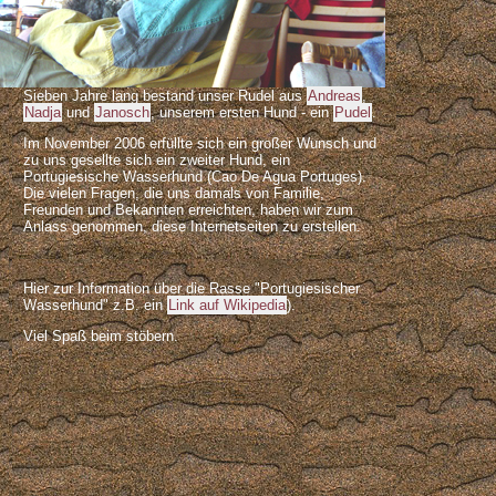
Die Geschichte
unserer Hunde
Sieben Jahre lang bestand unser Rudel aus
Andreas
,
Nadja
und
Janosch
, unserem ersten Hund - ein
Pudel
.
Im November 2006 erfüllte sich ein großer Wunsch und
zu uns gesellte sich ein zweiter Hund, ein
Portugiesische Wasserhund (Cao De Agua Portuges).
Die vielen Fragen, die uns damals von Familie,
Freunden und Bekannten erreichten, haben wir zum
Anlass genommen, diese Internetseiten zu erstellen.
Hier zur Information über die Rasse "Portugiesischer
Wasserhund" z.B. ein
Link auf Wikipedia
).
Viel Spaß beim stöbern.